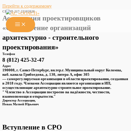
Перейти к содержимому
СРО-П-217-23102020
Ассоциация проектировщиков
«Объединение организаций
архитектурно - строительного
проектирования»
Телефон
8 (812) 425-32-47
Адрес
190008, г. Санкт-Петербург, вн.тер.г. Муниципальный округ Коломна,
наб. канала Грибоедова, д. 130, литера А, офис 305
— саморегулируемая организация в области проектирования, созданная
в 2018 году. Членами Ассоциации являются организации и ИП,
осуществляющие архитектурно-строительное проектирование.
" Членство в Ассоциации построено на надёжности, честности,
взаимопомощи и открытости."
Директор Ассоциации,
Новак Матвей Юрьевич
Вступление в СРО